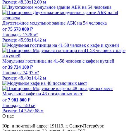
Размер:
48,30х12,00 м
Двухэтажное модульное здание АБК на 54 человека
от
75 578 000
₽
Площадь:
1326 м²
Размер:
45,98х14,42 м
Модульная гостиница на 41-58 человек с кафе и кухней
от
39 734 100
₽
Площадь:
74,97 м²
Размер:
48,40x14,42 м
Модульное кафе на 48 посадочных мест
от
7 981 800
₽
Площадь:
140 м²
Размер:
14,52х9,68 м
О нас
Юр. и почтовый адрес: 191119, г. Санкт-Петербург,