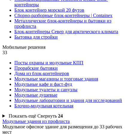
контейнеры
Блок контейнер морской 20 футов
Сборно-разборные блок-контейнеры | Containex
Металлические блок-контейнеры и бытовки из
профлиста
Блок-контейнеры Север для арктического климата
Бытовка для стройки
Мобильные решения
33
Посты охраны и модульные КПП
Прорабские бытовки
Дома из блок-контейнеров
Модульные магазины и торговые здания
Модульные кафе и фаст-фуд
Модульные туалеты и санузлы
Модульные душевые
Модульные лаборатории и здания для исследований
Блочно-модульная котельная
Показать ещё
Свернуть
24
Модульные здания из профлиста
Модульное офисное здание для размещения до 33 рабочих
мест