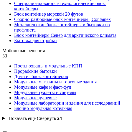
Специализированные технологические блок-
контейнеры
Блок контейнер морской 20 футов
Сборно-разборные блок-контейнеры | Containex
Металлические блок-контейнеры и бытовки из
профлиста
Блок-контейнеры Север для арктического климата
Бытовка для стройки
Мобильные решения
33
Посты охраны и модульные КПП
Прорабские бытовки
Дома из блок-контейнеров
Модульные магазины и торговые здания
Модульные кафе и фаст-фуд
Модульные туалеты и санузлы
Модульные душевые
Модульные лаборатории и здания для исследований
Блочно-модульная котельная
Показать ещё
Свернуть
24