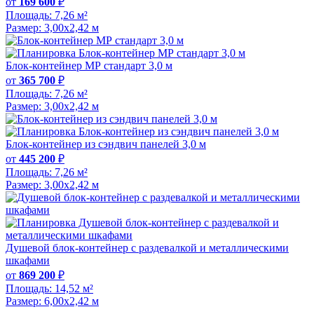
от
169 600
₽
Площадь:
7,26 м²
Размер:
3,00х2,42 м
Блок-контейнер МР стандарт 3,0 м
от
365 700
₽
Площадь:
7,26 м²
Размер:
3,00х2,42 м
Блок-контейнер из сэндвич панелей 3,0 м
от
445 200
₽
Площадь:
7,26 м²
Размер:
3,00х2,42 м
Душевой блок-контейнер с раздевалкой и металлическими
шкафами
от
869 200
₽
Площадь:
14,52 м²
Размер:
6,00х2,42 м