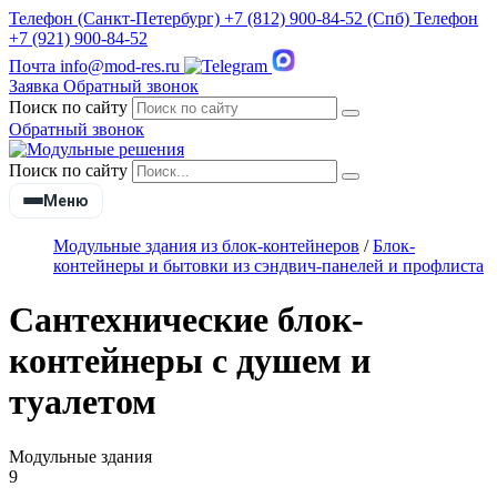
Телефон
(Санкт-Петербург)
+7 (812) 900-84-52
(Спб)
Телефон
+7 (921) 900-84-52
Почта
info@mod-res.ru
Заявка
Обратный звонок
Поиск по сайту
Обратный звонок
Поиск по сайту
Меню
Модульные здания из блок-контейнеров
/
Блок-
контейнеры и бытовки из сэндвич-панелей и профлиста
Сантехнические блок-
контейнеры с душем и
туалетом
Модульные здания
9