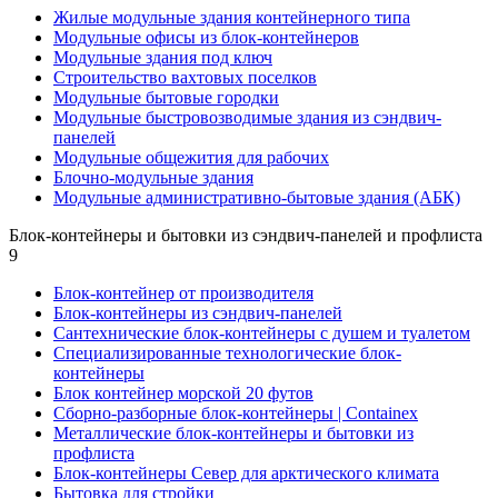
Жилые модульные здания контейнерного типа
Модульные офисы из блок-контейнеров
Модульные здания под ключ
Строительство вахтовых поселков
Модульные бытовые городки
Модульные быстровозводимые здания из сэндвич-
панелей
Модульные общежития для рабочих
Блочно-модульные здания
Модульные административно-бытовые здания (АБК)
Блок-контейнеры и бытовки из сэндвич-панелей и профлиста
9
Блок-контейнер от производителя
Блок-контейнеры из сэндвич-панелей
Сантехнические блок-контейнеры с душем и туалетом
Специализированные технологические блок-
контейнеры
Блок контейнер морской 20 футов
Сборно-разборные блок-контейнеры | Containex
Металлические блок-контейнеры и бытовки из
профлиста
Блок-контейнеры Север для арктического климата
Бытовка для стройки