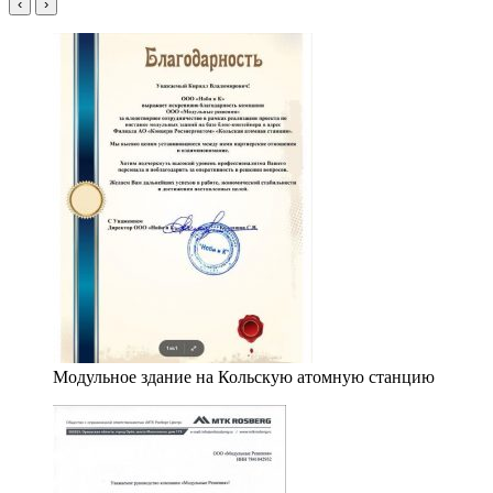
‹
›
Модульное здание на Кольскую атомную станцию