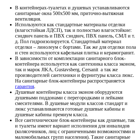
В контейнерах-туалетах и душевых устанавливаются
санитарные окна 500х500 мм, приточно-вытяжная
вентиляция.
Используются как стандартные материалы отделки
(влагостойкая ЛДСП), так и полностью влагостойкие:
сэндвич панель и ПВХ сэндвич, ПВХ панель, СМЛ и т.
д.
Пол гидроизолируетс
я. Стандартный материал
отделки – линолеум с бортами. Так же для отделки пола
и стен используются кафельная плитка и керамогранит.
В зависимости от комплектации санитарного блок-
контейнера используется как сантехника класса эконом,
так и марок JIKA, Gustavsberg, Cersanit а так же
производителей сантехники и фурнитуры класса люкс.
На санитарные блок-контейнеры распространяется
гарантия
.
Душевые контейнеры класса эконом оборудуются
душевыми поддонами с перегородками и лейками
смесителями. В душевые модули классов стандарт и
люкс устанавливаются готовые душевые кабины и
душевые кабины премиум класса.
Все сантехнические блок-контейнеры как душевые, так
и туалеты имеют вариант исполнения для инвалидов
(колясочников, лиц с ограниченными возможностями и
маломобильных групп населения). Такие санитарные