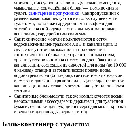
унитазов, писсуаров и раковин. Душевые помещения,
умывальные, совмещённый блоки — помывочная и
туалет,
санитарные пропускники
. Санпропускники с
раздевалками
комплектуются
не только душевыми и
туалетами, но так же гардеробными шкафами для
чистой и грязной одежды, стиральными машинами,
вешалками, гардеробными скамьями.
Сантехнические модули подключаются к сетям
водоснабжения центральной ХВС и канализации. В
случае отсутствия возможности подключения
сантехнического блока к централизованным сетям,
организуется автономная система водоснабжения и
канализации, состоящая из емкостей для воды (до 10 000
л каждая), станций автоматической подачи воды,
водонагревателей (бойлеров), сантехнических насосов,
и емкости для слива грязной воды. Для сбора и очистки
канализационных стоков могут так же устанавливаться
септики.
Санитарные блок-модули так же комплектуются всеми
необходимыми аксессуарами: держатели для туалетной
бумаги, сушилки для рук, диспенсеры для мыла, крючки
и вешалки для одежды, зеркала и т. д.
Блок-контейнер с туалетом