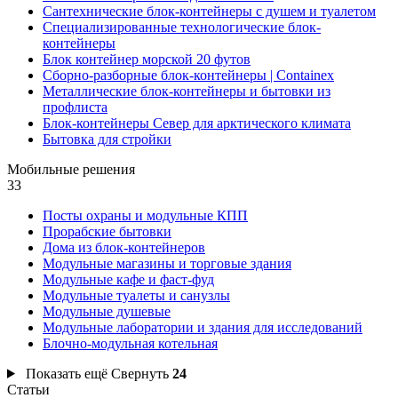
Сантехнические блок-контейнеры с душем и туалетом
Специализированные технологические блок-
контейнеры
Блок контейнер морской 20 футов
Сборно-разборные блок-контейнеры | Containex
Металлические блок-контейнеры и бытовки из
профлиста
Блок-контейнеры Север для арктического климата
Бытовка для стройки
Мобильные решения
33
Посты охраны и модульные КПП
Прорабские бытовки
Дома из блок-контейнеров
Модульные магазины и торговые здания
Модульные кафе и фаст-фуд
Модульные туалеты и санузлы
Модульные душевые
Модульные лаборатории и здания для исследований
Блочно-модульная котельная
Показать ещё
Свернуть
24
Статьи